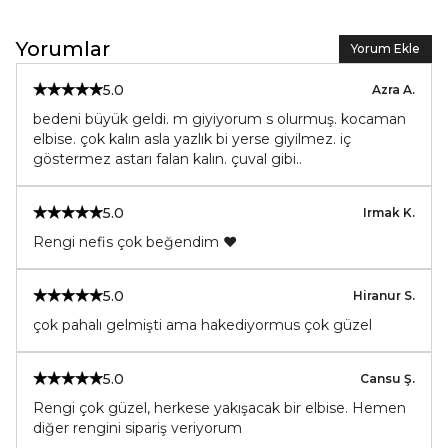
Yorumlar
Yorum Ekle
5.0
Azra
A.
bedeni büyük geldi. m giyiyorum s olurmuş. kocaman
elbise. çok kalın asla yazlık bi yerse giyilmez. iç
göstermez astarı falan kalın. çuval gibi..
5.0
Irmak
K.
Rengi nefis çok beğendim ❤️
5.0
Hiranur
S.
çok pahalı gelmişti ama hakediyormus çok güzel
5.0
Cansu
Ş.
Rengi çok güzel, herkese yakışacak bir elbise. Hemen
diğer rengini sipariş veriyorum