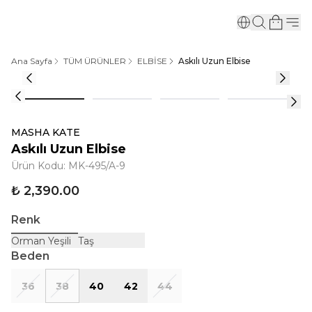
Ana Sayfa
TÜM ÜRÜNLER
ELBİSE
Askılı Uzun Elbise
MASHA KATE
Askılı Uzun Elbise
Ürün Kodu
:
MK-495/A-9
₺ 2,390.00
Renk
Orman Yeşili
Taş
Beden
36
38
40
42
44