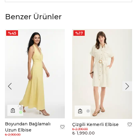
Benzer Ürünler
%
45
%
17
Boyundan Bağlamalı
Çizgili Kemerli Elbise
₺ 2,390.00
Uzun Elbise
₺ 1,990.00
₺ 2,900.00