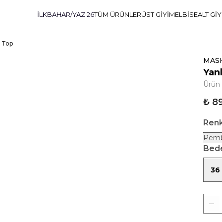
İLKBAHAR/YAZ 26
TÜM ÜRÜNLER
ÜST GİYİM
ELBİSE
ALT Gİ
ü Top
MAS
Yan
Ürün
₺ 8
Ren
Pem
Bed
36