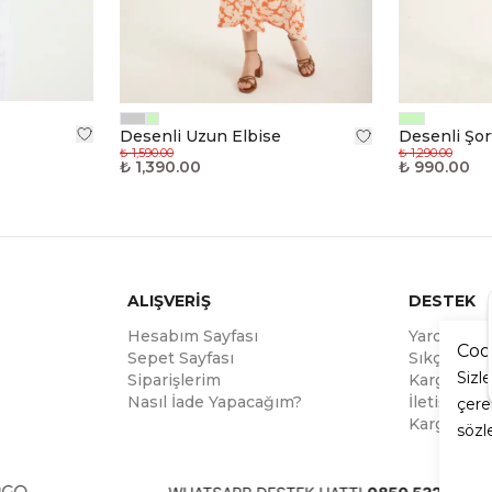
Desenli Uzun Elbise
Desenli Şor
₺ 1,590.00
₺ 1,290.00
₺ 1,390.00
₺ 990.00
ALIŞVERİŞ
DESTEK
Hesabım Sayfası
Yardım
Coo
Sepet Sayfası
Sıkça Soru
Sizl
Siparişlerim
Kargo Tak
Nasıl İade Yapacağım?
İletişim
çere
Kargo ve 
sözl
O