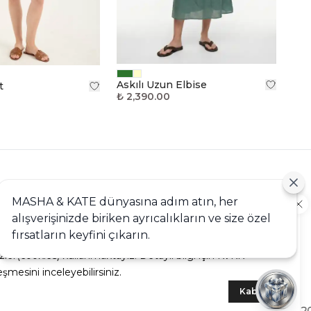
Askılı Uzun Elbise
t
₺ 2,390.00
MASHA & KATE dünyasına adım atın, her
alışverişinizde biriken ayrıcalıkların ve size özel
kie
lan Sorular
fırsatların keyfini çıkarın.
ere en iyi alışveriş deneyimini sunabilmek adına sitemizde
ip
zler(cookies) kullanmaktayız. Detaylı bilgi için KVKK
Teslimat
eşmesini inceleyebilirsiniz.
Kabul Et
% 40'A VARAN İNDİRİM
200