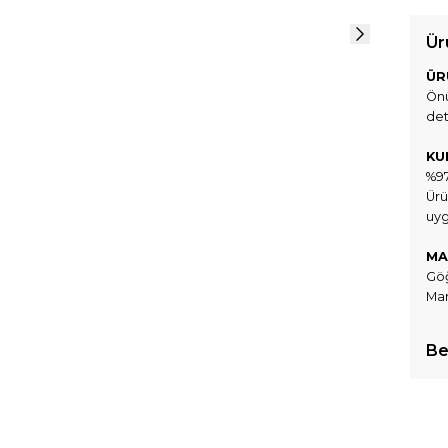
Ür
ÜR
Önü
det
KU
%97
Ürü
uyg
MA
Göğ
Man
Be