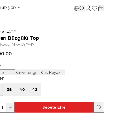
YİM
DIŞ GİYİM
HA KATE
ları Büzgülü Top
 Kodu
:
MK-459/A-17
90.00
k
be
Kahverengi
Kırık Beyaz
en
38
40
42
1
Sepete Ekle