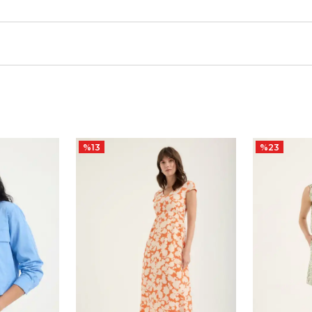
%
13
%
23