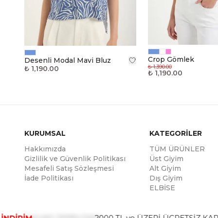
Crop Gömlek
Desenli Modal Mavi Bluz
₺ 1,390.00
₺ 1,190.00
₺ 1,190.00
KURUMSAL
KATEGORİLER
Hakkımızda
TÜM ÜRÜNLER
Gizlilik ve Güvenlik Politikası
Üst Giyim
Mesafeli Satış Sözleşmesi
Alt Giyim
İade Politikası
Dış Giyim
ELBİSE
NDİRİM
2000 TL ve ÜZERİ ÜCRETSİZ KARG
Copyright
| Reliefers Digital