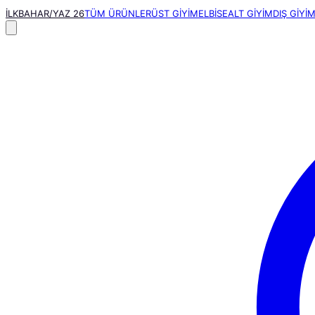
İLKBAHAR/YAZ 26
TÜM ÜRÜNLER
ÜST GİYİM
ELBİSE
ALT GİYİM
DIŞ GİYİ