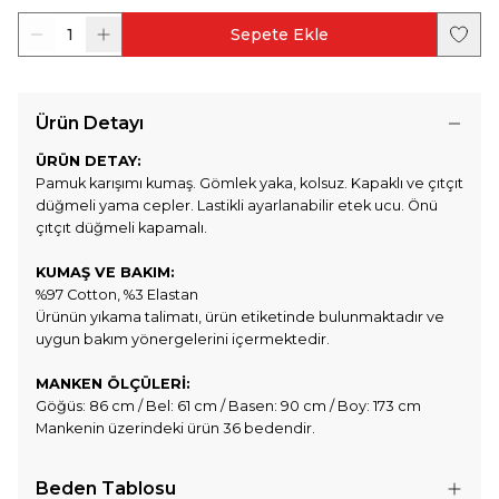
1
Sepete Ekle
Ürün Detayı
ÜRÜN DETAY:
Pamuk karışımı kumaş. Gömlek yaka, kolsuz. Kapaklı ve çıtçıt
düğmeli yama cepler. Lastikli ayarlanabilir etek ucu. Önü
çıtçıt düğmeli kapamalı.
KUMAŞ VE BAKIM:
%97 Cotton, %3 Elastan
Ürünün yıkama talimatı, ürün etiketinde bulunmaktadır ve
uygun bakım yönergelerini içermektedir.
MANKEN ÖLÇÜLERİ:
Göğüs: 86 cm / Bel: 61 cm / Basen: 90 cm / Boy: 173 cm
Mankenin üzerindeki ürün 36 bedendir.
Beden Tablosu