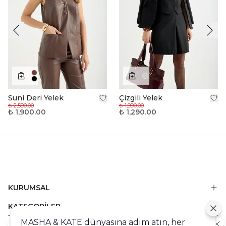
Suni Deri Yelek
Çizgili Yelek
₺ 2,590.00
₺ 1,990.00
₺ 1,900.00
₺ 1,290.00
KURUMSAL
KATEGORİLER
MASHA & KATE dünyasına adım atın, her
ALIŞVERİŞ