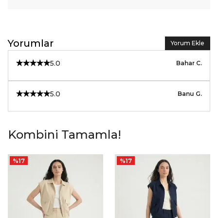
Yorumlar
Yorum Ekle
5.0
Bahar
C.
5.0
Banu
G.
Kombini Tamamla!
%
17
%
17