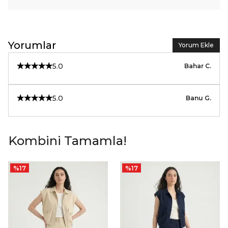
Yorumlar
Yorum Ekle
5.0
Bahar
C.
5.0
Banu
G.
Kombini Tamamla!
%
17
%
17