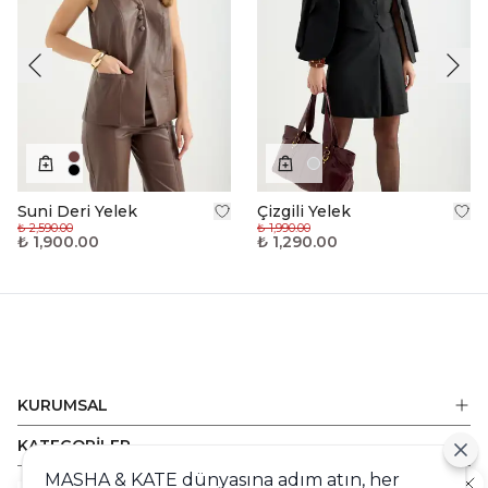
Suni Deri Yelek
Çizgili Yelek
₺ 2,590.00
₺ 1,990.00
₺ 1,900.00
₺ 1,290.00
KURUMSAL
KATEGORİLER
MASHA & KATE dünyasına adım atın, her
ALIŞVERİŞ