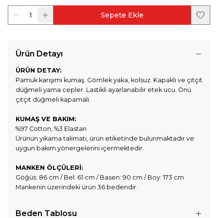
1
Sepete Ekle
Ürün Detayı
ÜRÜN DETAY:
Pamuk karışımı kumaş. Gömlek yaka, kolsuz. Kapaklı ve çıtçıt
düğmeli yama cepler. Lastikli ayarlanabilir etek ucu. Önü
çıtçıt düğmeli kapamalı.
KUMAŞ VE BAKIM:
%97 Cotton, %3 Elastan
Ürünün yıkama talimatı, ürün etiketinde bulunmaktadır ve
uygun bakım yönergelerini içermektedir.
MANKEN ÖLÇÜLERİ:
Göğüs: 86 cm / Bel: 61 cm / Basen: 90 cm / Boy: 173 cm
Mankenin üzerindeki ürün 36 bedendir.
Beden Tablosu