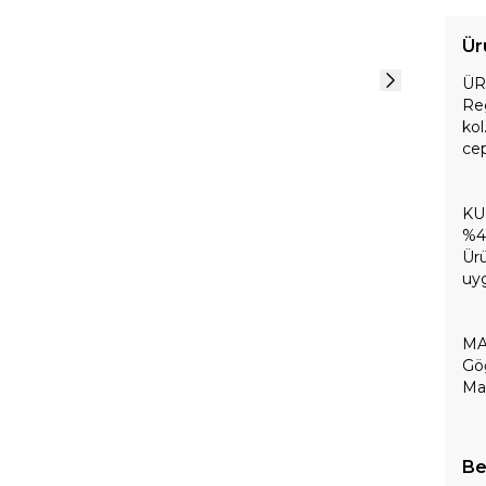
Ür
ÜR
Reg
kol
cep
KU
%4
Ürü
uyg
MA
Göğ
Man
Be