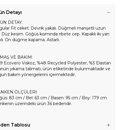
ün Detayı
ÜN DETAY:
ular Fit ceket. Devrik yakalı. Düğmeli manşetli uzun
. Düz kesim. Göğüs kısmında ribete cep. Kapaklı iki yan
li. Ön düğme kapama. Astarlı.
MAŞ VE BAKIM:
9 Ecovero Viskoz, %48 Recycled Polyester, %3 Elastan
nün yıkama talimatı, ürün etiketinde bulunmaktadır ve
un bakım yönergelerini içermektedir.
NKEN ÖLÇÜLERİ:
üs: 83 cm / Bel: 63 cm / Basen: 95 cm / Boy: 179 cm
kenin üzerindeki ürün 36 bedendir.
den Tablosu