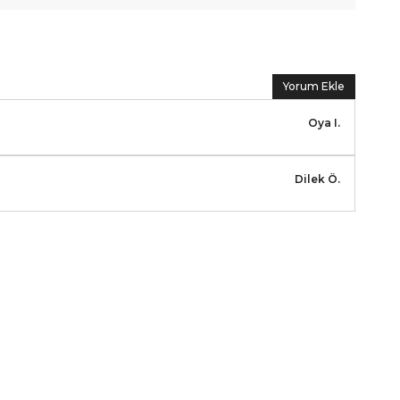
Yorum Ekle
Oya
I.
Dilek
Ö.