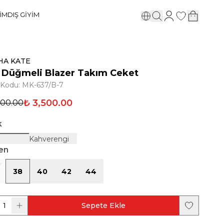
YİM
DIŞ GİYİM
HA KATE
t Düğmeli Blazer Takım Ceket
 Kodu
:
MK-637/B-7
₺ 3,500.00
900.00
k
Kahverengi
en
38
40
42
44
1
Sepete Ekle