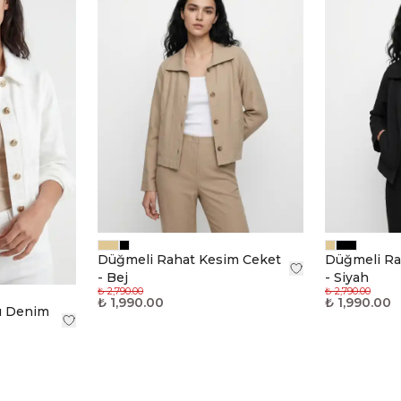
Düğmeli Rahat Kesim Ceket
Düğmeli Ra
- Bej
- Siyah
₺ 2,790.00
₺ 2,790.00
₺ 1,990.00
₺ 1,990.00
ı Denim