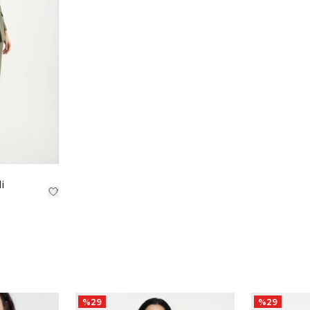
i
%
29
%
29