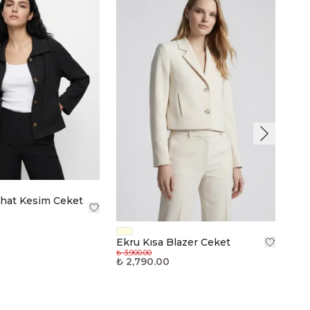
Dok
₺ 3,9
₺ 2
hat Kesim Ceket
Ekru Kısa Blazer Ceket
₺ 3,900.00
₺ 2,790.00