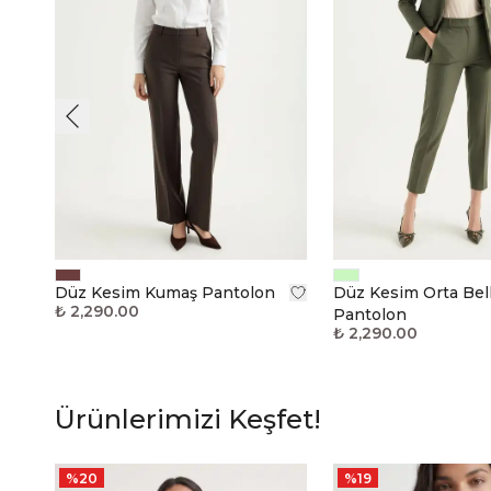
Düz Kesim Kumaş Pantolon
Düz Kesim Orta Bell
₺ 2,290.00
Pantolon
₺ 2,290.00
Ürünlerimizi Keşfet!
%
20
%
19