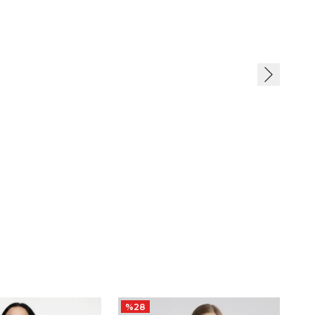
%
28
%