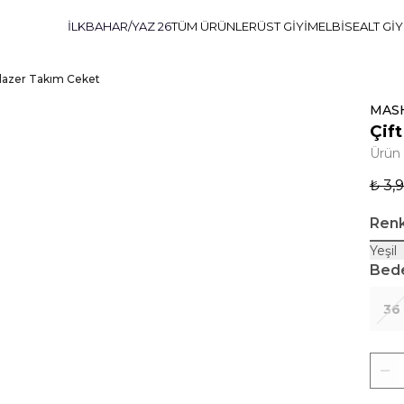
İLKBAHAR/YAZ 26
TÜM ÜRÜNLER
ÜST GİYİM
ELBİSE
ALT Gİ
Blazer Takım Ceket
MAS
Çif
Ürün
₺ 3,
Ren
Yeşil
Bed
36