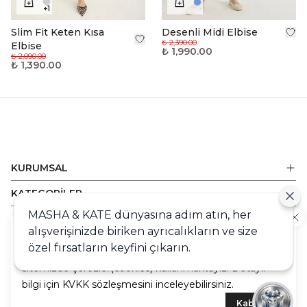
+
1
Slim Fit Keten Kısa
Desenli Midi Elbise
₺ 2,390.00
Elbise
₺ 1,990.00
₺ 2,090.00
₺ 1,390.00
KURUMSAL
KATEGORİLER
MASHA & KATE dünyasına adım atın, her
ALIŞVERİŞ
alışverişinizde biriken ayrıcalıkların ve size
Cookie
DESTEK
özel fırsatların keyfini çıkarın.
Sizlere en iyi alışveriş deneyimini sunabilmek adına
sitemizde çerezler(cookies) kullanmaktayız. Detaylı
bilgi için KVKK sözleşmesini inceleyebilirsiniz.
Kabul Et