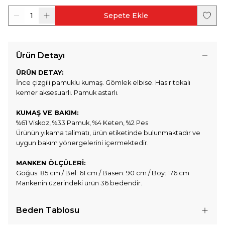
1
Sepete Ekle
Ürün Detayı
ÜRÜN DETAY:
İnce çizgili pamuklu kumaş. Gömlek elbise. Hasır tokalı
kemer aksesuarlı. Pamuk astarlı.
KUMAŞ VE BAKIM:
%61 Viskoz, %33 Pamuk, %4 Keten, %2 Pes
Ürünün yıkama talimatı, ürün etiketinde bulunmaktadır ve
uygun bakım yönergelerini içermektedir.
MANKEN ÖLÇÜLERİ:
Göğüs: 85 cm / Bel: 61 cm / Basen: 90 cm / Boy: 176 cm
Mankenin üzerindeki ürün 36 bedendir.
Beden Tablosu