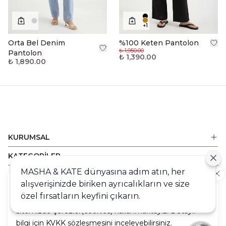
+
1
Orta Bel Denim
%100 Keten Pantolon
₺ 1,950.00
Pantolon
₺ 1,390.00
₺ 1,890.00
KURUMSAL
KATEGORİLER
MASHA & KATE dünyasına adım atın, her
ALIŞVERİŞ
alışverişinizde biriken ayrıcalıkların ve size
Cookie
DESTEK
özel fırsatların keyfini çıkarın.
Sizlere en iyi alışveriş deneyimini sunabilmek adına
sitemizde çerezler(cookies) kullanmaktayız. Detaylı
bilgi için KVKK sözleşmesini inceleyebilirsiniz.