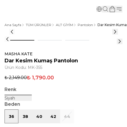
Ana Sayfa
TÜM ÜRÜNLER
ALT GİYİM
Pantolon
Dar Kesim Kuma
MASHA KATE
Dar Kesim Kumaş Pantolon
Ürün Kodu
:
MK-355
₺ 1,790.00
₺ 2,149.00
Renk
Siyah
Beden
36
38
40
42
44