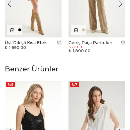
Üst Dikişli Kısa Etek
Geniş Paça Pantolon
₺ 1,690.00
₺ 2,290.00
₺ 1,800.00
Benzer Ürünler
%
9
%
7