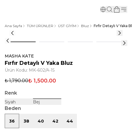
Ana Sayfa
TÜM ÜRÜNLER
ÜST GİYİM
Bluz
Fırfır Detaylı V Yaka B
MASHA KATE
Fırfır Detaylı V Yaka Bluz
Ürün Kodu
:
MK-602/A-15
₺ 1,500.00
₺ 1,790.00
Renk
Siyah
Bej
Beden
36
38
40
42
44