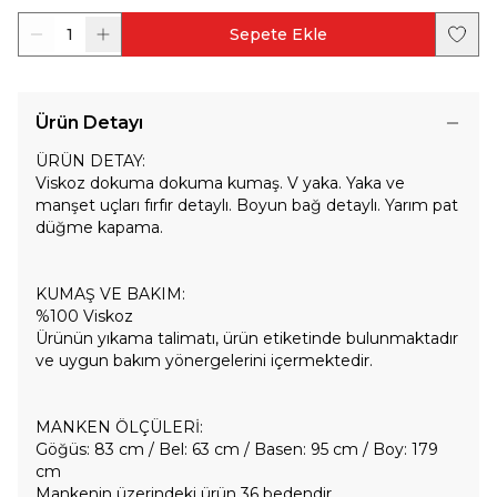
1
Sepete Ekle
Ürün Detayı
ÜRÜN DETAY:
Viskoz dokuma dokuma kumaş. V yaka. Yaka ve
manşet uçları fırfır detaylı. Boyun bağ detaylı. Yarım pat
düğme kapama.
KUMAŞ VE BAKIM:
%100 Viskoz
Ürünün yıkama talimatı, ürün etiketinde bulunmaktadır
ve uygun bakım yönergelerini içermektedir.
MANKEN ÖLÇÜLERİ:
Göğüs: 83 cm / Bel: 63 cm / Basen: 95 cm / Boy: 179
cm
Mankenin üzerindeki ürün 36 bedendir.