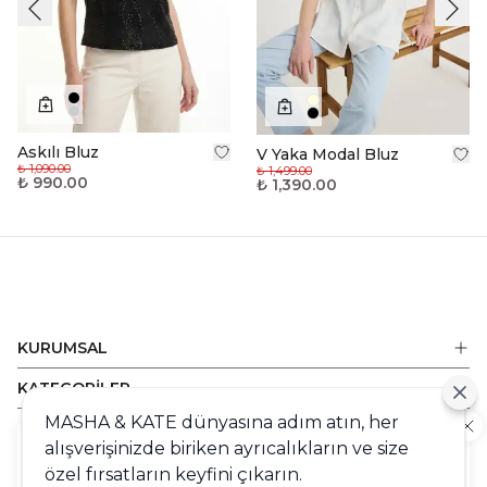
Askılı Bluz
V Yaka Modal Bluz
₺ 1,090.00
₺ 1,499.00
₺ 990.00
₺ 1,390.00
KURUMSAL
KATEGORİLER
MASHA & KATE dünyasına adım atın, her
ALIŞVERİŞ
alışverişinizde biriken ayrıcalıkların ve size
Cookie
DESTEK
özel fırsatların keyfini çıkarın.
Sizlere en iyi alışveriş deneyimini sunabilmek adına