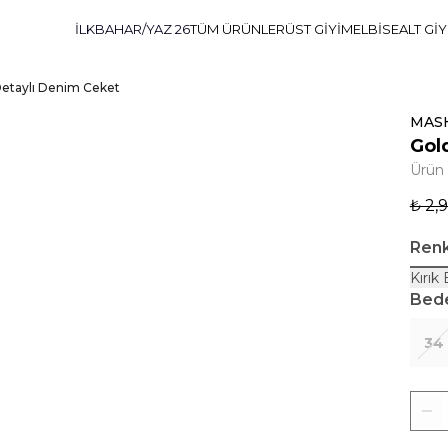
İLKBAHAR/YAZ 26
TÜM ÜRÜNLER
ÜST GİYİM
ELBİSE
ALT Gİ
etaylı Denim Ceket
MAS
Gol
Ürün
₺ 2,
Ren
Kırık
Bed
34