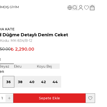
YİM
DIŞ GİYİM
HA KATE
d Düğme Detaylı Denim Ceket
 Kodu
:
MK-834/B-12
₺ 2,290.00
950.00
k
 Beyaz
Ekru
Koyu Bej
en
36
38
40
42
44
1
Sepete Ekle