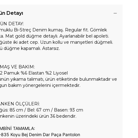
ün Detayı
ÜN DETAY:
muklu Bi-Streç Denim kumaş. Regular fit. Gömlek
a. Mat gold düğme detaylı. Ayarlanabilir bel apoleti.
üste iki adet cep. Uzun kollu ve manşetleri düğmeli.
ü düğme kapamalı. Astarsız.
MAŞ VE BAKIM:
2 Pamuk %6 Elastan %2 Liyosel
nün yıkama talimatı, ürün etiketinde bulunmaktadır ve
un bakım yönergelerini içermektedir.
NKEN ÖLÇÜLERİ:
üs: 85 cm / Bel: 67 cm / Basen: 93 cm
kenin üzerindeki ürün 36 bedendir.
MBİNİ TAMAMLA:
-835 Koyu Bej
Denim Dar Paça Pantolon