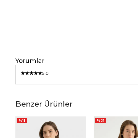
Yorumlar
5.0
Benzer Ürünler
%
11
%
21