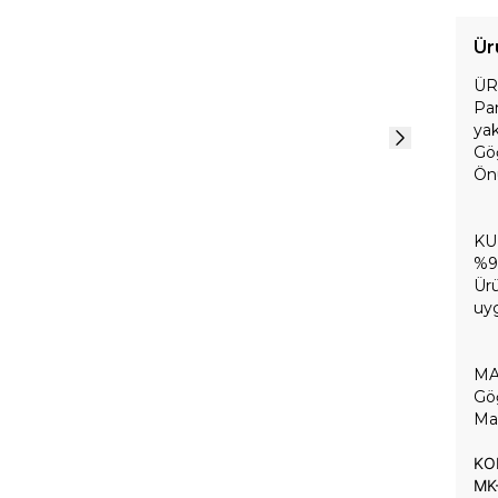
Ür
ÜR
Pa
yak
Göğ
Ön
KU
%9
Ürü
uyg
MA
Göğ
Man
KO
MK