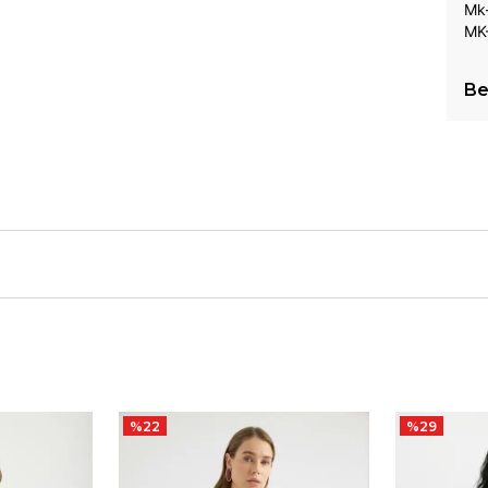
Mk
MK-
Be
%
22
%
29