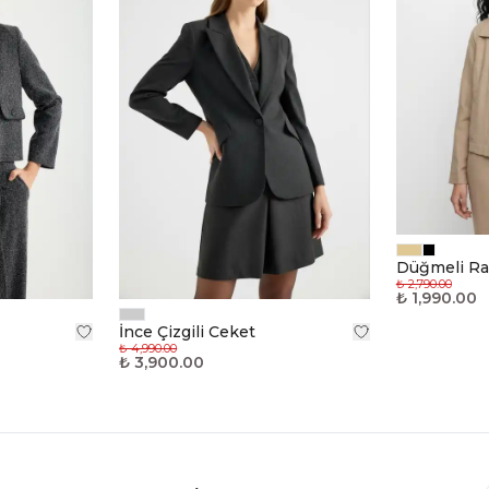
Düğmeli Ra
₺ 2,790.00
₺ 1,990.00
İnce Çizgili Ceket
₺ 4,990.00
₺ 3,900.00