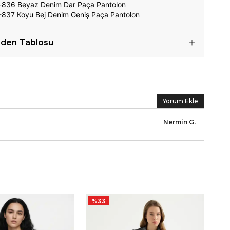
-836 Beyaz
Denim Dar Paça Pantolon
837 Koyu Bej Denim Geniş Paça Pantolon
den Tablosu
Yorum Ekle
Nermin
G.
%
33
%
Liy
₺ 1,9
₺ 1