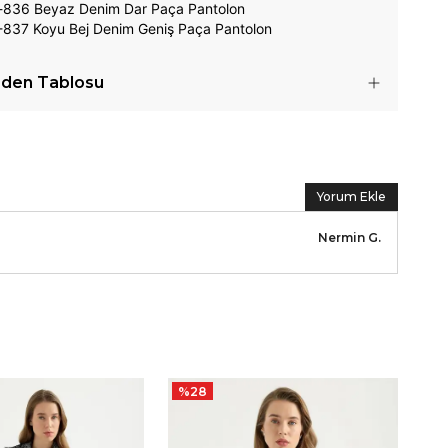
-836 Beyaz
Denim Dar Paça Pantolon
837 Koyu Bej Denim Geniş Paça Pantolon
den Tablosu
Yorum Ekle
Nermin
G.
%
28
%
İnc
₺ 4,
₺ 3