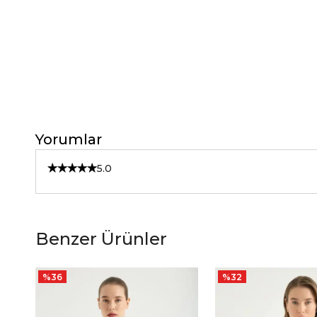
Yorumlar
5.0
Benzer Ürünler
%
36
%
32