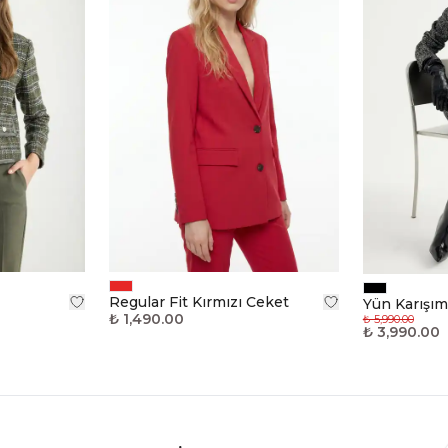
Regular Fit Kırmızı Ceket
Yün Karışım
₺ 1,490.00
₺ 5,990.00
₺ 3,990.00