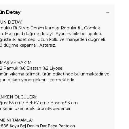
ün Detayı
ÜN DETAY:
muklu Bi-Streç Denim kumaş. Regular fit. Gömlek
a. Mat gold düğme detaylı. Ayarlanabilir bel apoleti.
üste iki adet cep. Uzun kollu ve manşetleri düğmeli.
ü düğme kapamalı. Astarsız.
MAŞ VE BAKIM:
2 Pamuk %6 Elastan %2 Liyosel
nün yıkama talimatı, ürün etiketinde bulunmaktadır ve
un bakım yönergelerini içermektedir.
NKEN ÖLÇÜLERİ:
üs: 85 cm / Bel: 67 cm / Basen: 93 cm
kenin üzerindeki ürün 36 bedendir.
MBİNİ TAMAMLA:
-835 Koyu Bej
Denim Dar Paça Pantolon