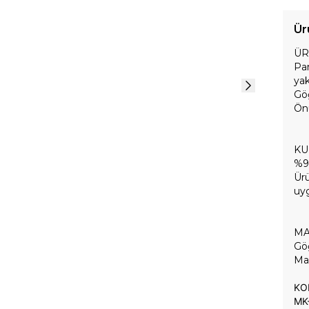
Ür
ÜR
Pa
yak
Göğ
Ön
KU
%9
Ürü
uyg
MA
Göğ
Man
KO
MK