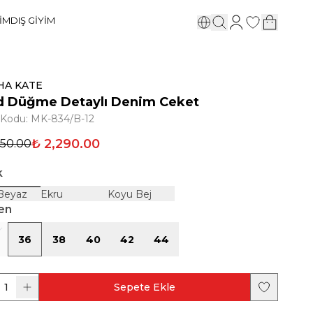
YİM
DIŞ GİYİM
HA KATE
d Düğme Detaylı Denim Ceket
 Kodu
:
MK-834/B-12
₺ 2,290.00
950.00
k
 Beyaz
Ekru
Koyu Bej
en
36
38
40
42
44
1
Sepete Ekle