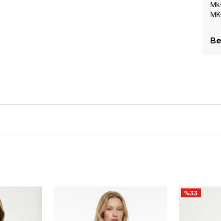
Mk
MK-
Be
%
33