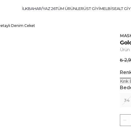
İLKBAHAR/YAZ 26
TÜM ÜRÜNLER
ÜST GİYİM
ELBİSE
ALT Gİ
etaylı Denim Ceket
MAS
Gol
Ürün
₺ 2,
Ren
Kırık
Bed
34