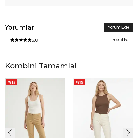
Yorumlar
Yorum Ekle
5.0
betul
b.
Kombini Tamamla!
%
15
%
15