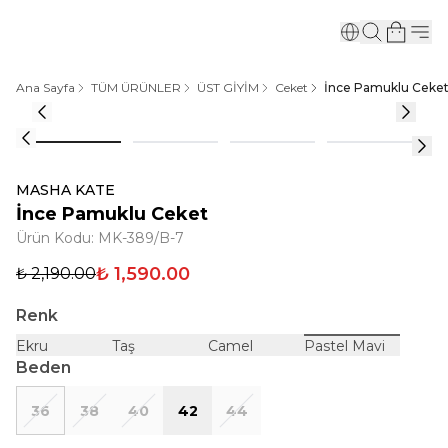
Ana Sayfa
TÜM ÜRÜNLER
ÜST GİYİM
Ceket
İnce Pamuklu Ceke
MASHA KATE
İnce Pamuklu Ceket
Ürün Kodu
:
MK-389/B-7
₺ 1,590.00
₺ 2,190.00
Renk
Ekru
Taş
Camel
Pastel Mavi
Beden
36
38
40
42
44