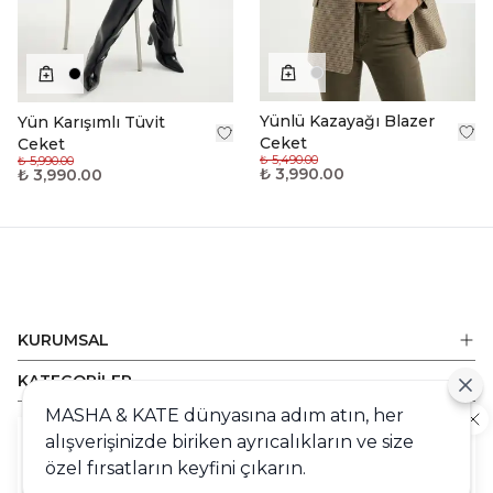
Yünlü Kazayağı Blazer
Yün Karışımlı Tüvit
Ceket
Ceket
₺ 5,490.00
₺ 5,990.00
₺ 3,990.00
₺ 3,990.00
KURUMSAL
KATEGORİLER
MASHA & KATE dünyasına adım atın, her
ALIŞVERİŞ
alışverişinizde biriken ayrıcalıkların ve size
Cookie
DESTEK
özel fırsatların keyfini çıkarın.
Sizlere en iyi alışveriş deneyimini sunabilmek adına