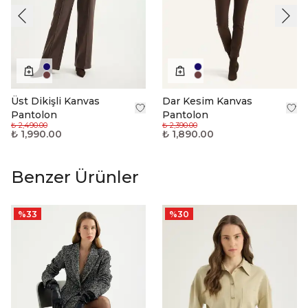
Üst Dikişli Kanvas
Dar Kesim Kanvas
Pantolon
Pantolon
₺ 2,490.00
₺ 2,390.00
₺ 1,990.00
₺ 1,890.00
Benzer Ürünler
%
33
%
30