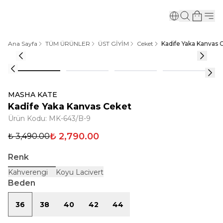
Ana Sayfa
TÜM ÜRÜNLER
ÜST GİYİM
Ceket
Kadife Yaka Kanvas 
MASHA KATE
Kadife Yaka Kanvas Ceket
Ürün Kodu
:
MK-643/B-9
₺ 2,790.00
₺ 3,490.00
Renk
Kahverengi
Koyu Lacivert
Beden
36
38
40
42
44