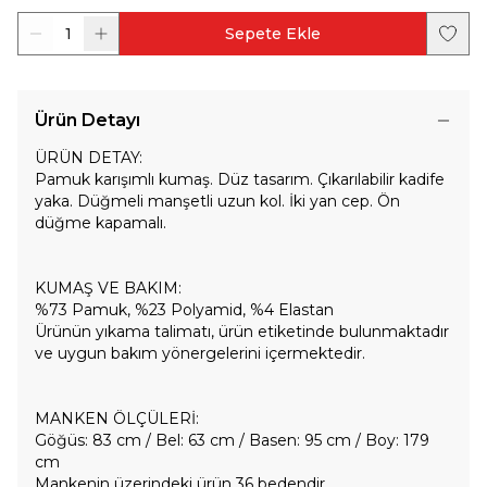
1
Sepete Ekle
Ürün Detayı
ÜRÜN DETAY:
Pamuk karışımlı kumaş. Düz tasarım. Çıkarılabilir kadife
yaka. Düğmeli manşetli uzun kol. İki yan cep. Ön
düğme kapamalı.
KUMAŞ VE BAKIM:
%73 Pamuk, %23 Polyamid, %4 Elastan
Ürünün yıkama talimatı, ürün etiketinde bulunmaktadır
ve uygun bakım yönergelerini içermektedir.
MANKEN ÖLÇÜLERİ:
Göğüs: 83 cm / Bel: 63 cm / Basen: 95 cm / Boy: 179
cm
Mankenin üzerindeki ürün 36 bedendir.