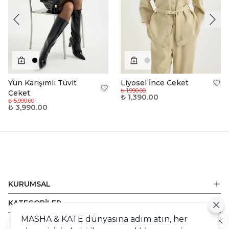
Yün Karışımlı Tüvit
Liyosel İnce Ceket
₺ 1,990.00
Ceket
₺ 1,390.00
₺ 5,990.00
₺ 3,990.00
KURUMSAL
KATEGORİLER
MASHA & KATE dünyasına adım atın, her
ALIŞVERİŞ