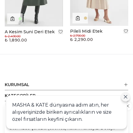
Pileli Midi Etek
A Kesim Suni Deri Etek
₺ 2,790.00
₺ 2,490.00
₺ 2,290.00
₺ 1,890.00
KURUMSAL
KATEGORİLER
MASHA & KATE dünyasına adım atın, her
ALIŞVERİŞ
alışverişinizde biriken ayrıcalıkların ve size
Cookie
DESTEK
özel fırsatların keyfini çıkarın.
Sizlere en iyi alışveriş deneyimini sunabilmek adına
sitemizde çerezler(cookies) kullanmaktayız. Detaylı