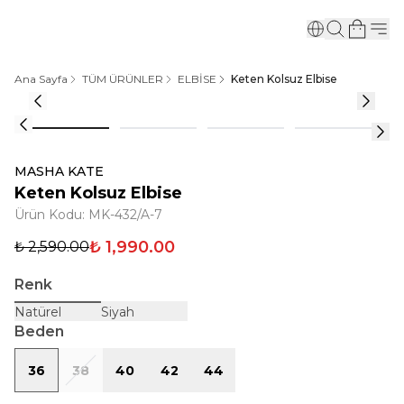
Ana Sayfa
TÜM ÜRÜNLER
ELBİSE
Keten Kolsuz Elbise
MASHA KATE
Keten Kolsuz Elbise
Ürün Kodu
:
MK-432/A-7
₺ 1,990.00
₺ 2,590.00
Renk
Natürel
Siyah
Beden
36
38
40
42
44