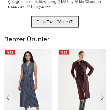
Çok güzel oldu, kalitəsi, rengi👌1,55 boy 55 klo 36 beden
muazzam 👌 tam yazlıkk
Daha Fazla Göster
(
7
)
Benzer Ürünler
%
32
%
23