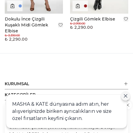
Dokulu İnce Çizgili
Çizgili Gömlek Elbise
₺ 2,990.00
Kuşaklı Midi Gömlek
₺ 2,290.00
Elbise
₺ 3,390.00
₺ 2,290.00
KURUMSAL
KATEGORİLER
MASHA & KATE dünyasına adım atın, her
ALIŞVERİŞ
alışverişinizde biriken ayrıcalıkların ve size
Cookie
DESTEK
özel fırsatların keyfini çıkarın.
Sizlere en iyi alışveriş deneyimini sunabilmek adına
sitemizde çerezler(cookies) kullanmaktayız. Detaylı