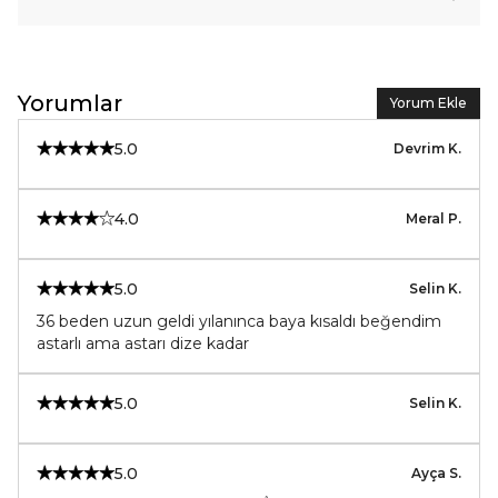
Yorumlar
Yorum Ekle
5.0
Devrim
K.
4.0
Meral
P.
5.0
Selin
K.
36 beden uzun geldi yılanınca baya kısaldı beğendim
astarlı ama astarı dize kadar
5.0
Selin
K.
5.0
Ayça
S.