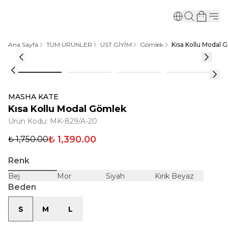
Ana Sayfa
TÜM ÜRÜNLER
ÜST GİYİM
Gömlek
Kısa Kollu Modal 
MASHA KATE
Kısa Kollu Modal Gömlek
Ürün Kodu
:
MK-829/A-20
₺ 1,390.00
₺ 1,750.00
Renk
Bej
Mor
Siyah
Kırık Beyaz
Beden
S
M
L