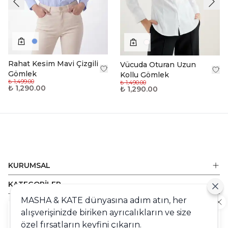
Rahat Kesim Mavi Çizgili
Vücuda Oturan Uzun
Gömlek
Kollu Gömlek
₺ 1,499.00
₺ 1,490.00
₺ 1,290.00
₺ 1,290.00
KURUMSAL
KATEGORİLER
MASHA & KATE dünyasına adım atın, her
ALIŞVERİŞ
alışverişinizde biriken ayrıcalıkların ve size
Cookie
DESTEK
özel fırsatların keyfini çıkarın.
Sizlere en iyi alışveriş deneyimini sunabilmek adına