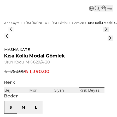
Ana Sayfa
TÜM ÜRÜNLER
ÜST GİYİM
Gömlek
Kısa Kollu Modal 
MASHA KATE
Kısa Kollu Modal Gömlek
Ürün Kodu
:
MK-829/A-20
₺ 1,390.00
₺ 1,750.00
Renk
Bej
Mor
Siyah
Kırık Beyaz
Beden
S
M
L