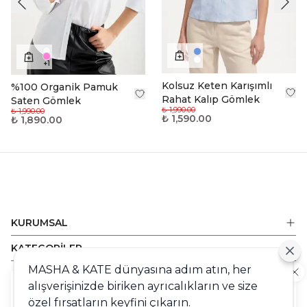
+
1
Kolsuz Keten Karışımlı
%100 Organik Pamuk
Rahat Kalıp Gömlek
Saten Gömlek
₺ 1,990.00
₺ 1,990.00
₺ 1,590.00
₺ 1,890.00
KURUMSAL
KATEGORİLER
MASHA & KATE dünyasına adım atın, her
ALIŞVERİŞ
alışverişinizde biriken ayrıcalıkların ve size
Cookie
DESTEK
özel fırsatların keyfini çıkarın.
Sizlere en iyi alışveriş deneyimini sunabilmek adına