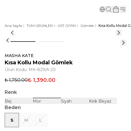
Ana Sayfa
TÜM ÜRÜNLER
ÜST GİYİM
Gömlek
Kısa Kollu Modal 
MASHA KATE
Kısa Kollu Modal Gömlek
Ürün Kodu
:
MK-829/A-20
₺ 1,390.00
₺ 1,750.00
Renk
Bej
Mor
Siyah
Kırık Beyaz
Beden
S
M
L