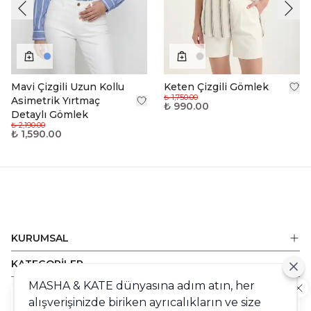
Mavi Çizgili Uzun Kollu
Keten Çizgili Gömlek
₺ 1,750.00
Asimetrik Yırtmaç
₺ 990.00
Detaylı Gömlek
₺ 2,190.00
₺ 1,590.00
KURUMSAL
KATEGORİLER
MASHA & KATE dünyasına adım atın, her
ALIŞVERİŞ
alışverişinizde biriken ayrıcalıkların ve size
Cookie