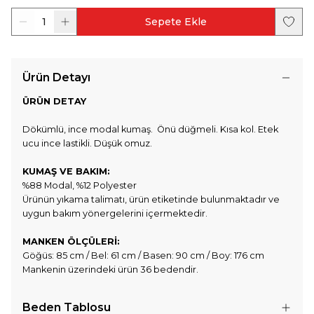
1
Sepete Ekle
Ürün Detayı
ÜRÜN DETAY
Dökümlü, ince modal kumaş. Önü düğmeli. Kısa kol. Etek
ucu ince lastikli. Düşük omuz.
KUMAŞ VE BAKIM:
%88 Modal, %12 Polyester
Ürünün yıkama talimatı, ürün etiketinde bulunmaktadır ve
uygun bakım yönergelerini içermektedir.
MANKEN ÖLÇÜLERİ:
Göğüs: 85 cm / Bel: 61 cm / Basen: 90 cm / Boy: 176 cm
Mankenin üzerindeki ürün 36 bedendir.
Beden Tablosu