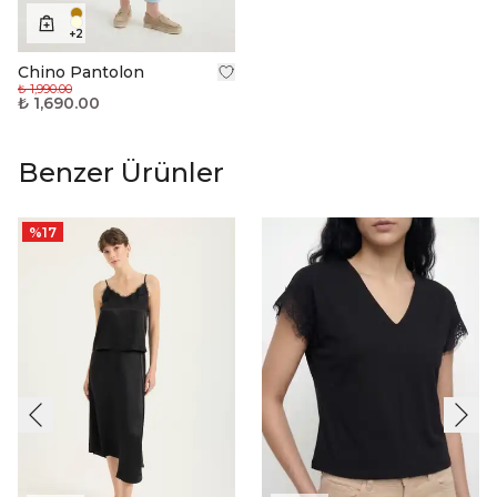
+
2
Chino Pantolon
₺ 1,990.00
₺ 1,690.00
Benzer Ürünler
%
17