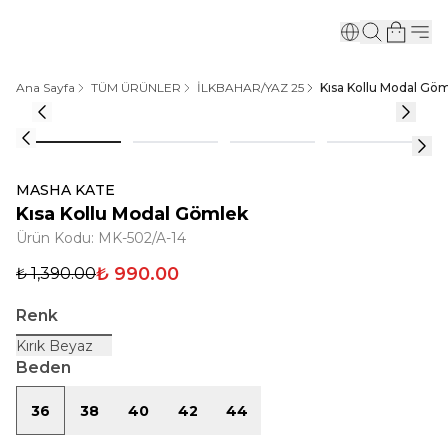
Ana Sayfa
TÜM ÜRÜNLER
İLKBAHAR/YAZ 25
Kısa Kollu Modal Gö
MASHA KATE
Kısa Kollu Modal Gömlek
Ürün Kodu
:
MK-502/A-14
₺ 990.00
₺ 1,390.00
Renk
Kırık Beyaz
Beden
36
38
40
42
44