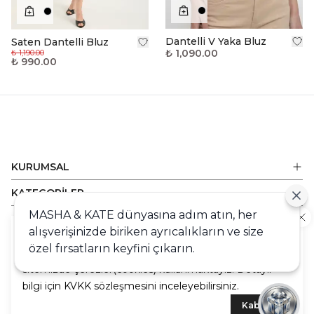
Dantelli V Yaka Bluz
Saten Dantelli Bluz
₺ 1,090.00
₺ 1,190.00
₺ 990.00
KURUMSAL
KATEGORİLER
MASHA & KATE dünyasına adım atın, her
ALIŞVERİŞ
alışverişinizde biriken ayrıcalıkların ve size
Cookie
DESTEK
özel fırsatların keyfini çıkarın.
Sizlere en iyi alışveriş deneyimini sunabilmek adına
sitemizde çerezler(cookies) kullanmaktayız. Detaylı
bilgi için KVKK sözleşmesini inceleyebilirsiniz.
Kabul Et