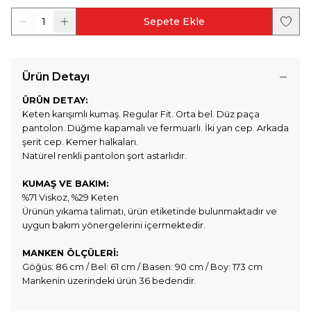
1
Sepete Ekle
Ürün Detayı
ÜRÜN DETAY:
Keten karışımlı kumaş. Regular Fit. Orta bel. Düz paça
pantolon. Düğme kapamalı ve fermuarlı. İki yan cep. Arkada
şerit cep. Kemer halkaları.
Natürel renkli pantolon şort astarlıdır.
KUMAŞ VE BAKIM:
%71 Viskoz, %29 Keten
Ürünün yıkama talimatı, ürün etiketinde bulunmaktadır ve
uygun bakım yönergelerini içermektedir.
MANKEN ÖLÇÜLERİ:
Göğüs: 86 cm / Bel: 61 cm / Basen: 90 cm / Boy: 173 cm
Mankenin üzerindeki ürün 36 bedendir.