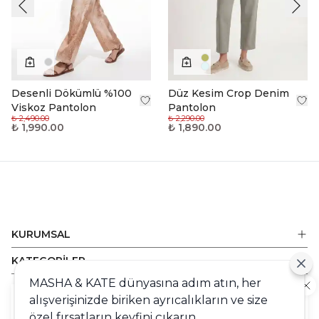
Desenli Dökümlü %100
Düz Kesim Crop Denim
Viskoz Pantolon
Pantolon
₺ 2,490.00
₺ 2,290.00
₺ 1,990.00
₺ 1,890.00
KURUMSAL
KATEGORİLER
MASHA & KATE dünyasına adım atın, her
ALIŞVERİŞ
alışverişinizde biriken ayrıcalıkların ve size
Cookie
DESTEK
özel fırsatların keyfini çıkarın.