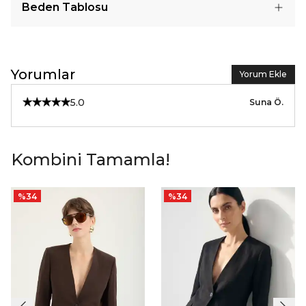
Beden Tablosu
Yorumlar
Yorum Ekle
5.0
Suna
Ö.
Kombini Tamamla!
%
34
%
34