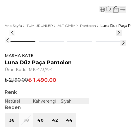
Ana Sayfa
TÜM ÜRÜNLER
ALT GİYİM
Pantolon
Luna Düz Paça P
MASHA KATE
Luna Düz Paça Pantolon
Ürün Kodu
:
MK-473/A-4
₺ 1,490.00
₺ 2,190.00
Renk
Natürel
Kahverengi
Siyah
Beden
36
38
40
42
44