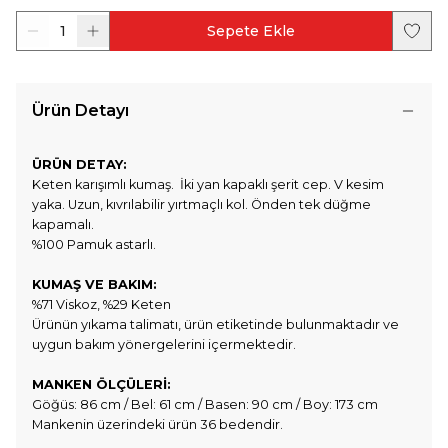
1
Sepete Ekle
Ürün Detayı
ÜRÜN DETAY:
Keten karışımlı kumaş. İki yan kapaklı şerit cep. V kesim
yaka. Uzun, kıvrılabilir yırtmaçlı kol. Önden tek düğme
kapamalı.
%100 Pamuk astarlı.
KUMAŞ VE BAKIM:
%71 Viskoz, %29 Keten
Ürünün yıkama talimatı, ürün etiketinde bulunmaktadır ve
uygun bakım yönergelerini içermektedir.
MANKEN ÖLÇÜLERİ:
Göğüs: 86 cm / Bel: 61 cm / Basen: 90 cm / Boy: 173 cm
Mankenin üzerindeki ürün 36 bedendir.