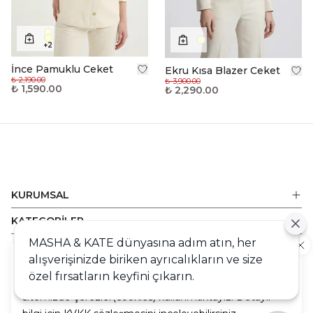
+
2
İnce Pamuklu Ceket
Ekru Kısa Blazer Ceket
₺ 2,190.00
₺ 3,900.00
₺ 1,590.00
₺ 2,290.00
KURUMSAL
KATEGORİLER
MASHA & KATE dünyasına adım atın, her
ALIŞVERİŞ
alışverişinizde biriken ayrıcalıkların ve size
Cookie
DESTEK
özel fırsatların keyfini çıkarın.
Sizlere en iyi alışveriş deneyimini sunabilmek adına
sitemizde çerezler(cookies) kullanmaktayız. Detaylı