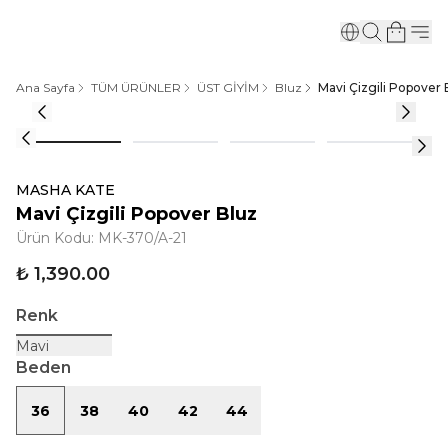
Ana Sayfa
TÜM ÜRÜNLER
ÜST GİYİM
Bluz
Mavi Çizgili Popover 
MASHA KATE
Mavi Çizgili Popover Bluz
Ürün Kodu
:
MK-370/A-21
₺ 1,390.00
Renk
Mavi
Beden
36
38
40
42
44