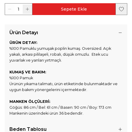
1
Sepete Ekle
Ürün Detayı
ÜRÜN DETAY:
%100 Pamuklu yumuşak poplin kumaş. Oversized. Açık
yakalı, arkası pililaşeli, robalı, düşük omuzlu. Etek ucu
yuvarlak ve yanları yırtmaçlı.
KUMAŞ VE BAKIM:
%100 Pamuk
Ürünün yıkama talimatı, ürün etiketinde bulunmaktadır ve
uygun bakım yönergelerini içermektedir.
MANKEN ÖLÇÜLERİ:
Göğüs: 86 cm / Bel: 61 cm / Basen: 90 cm / Boy: 173 cm
Mankenin üzerindeki ürün 36 bedendir.
Beden Tablosu