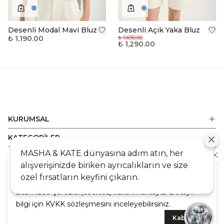
Desenli Modal Mavi Bluz
Desenli Açık Yaka Bluz
₺ 1,190.00
₺ 1,690.00
₺ 1,290.00
KURUMSAL
KATEGORİLER
MASHA & KATE dünyasına adım atın, her
ALIŞVERİŞ
alışverişinizde biriken ayrıcalıkların ve size
Cookie
DESTEK
özel fırsatların keyfini çıkarın.
Sizlere en iyi alışveriş deneyimini sunabilmek adına
sitemizde çerezler(cookies) kullanmaktayız. Detaylı
bilgi için KVKK sözleşmesini inceleyebilirsiniz.
Kabul Et