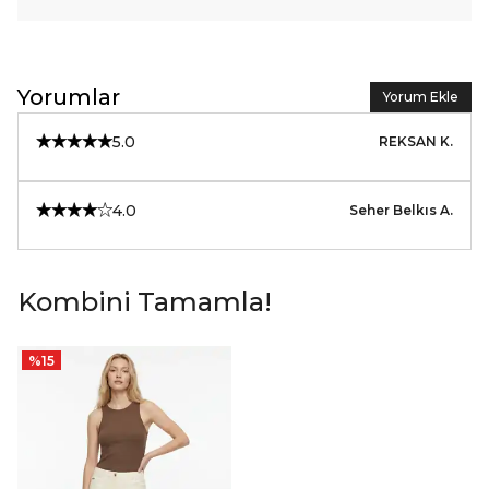
Yorumlar
Yorum Ekle
5.0
REKSAN
K.
4.0
Seher Belkıs
A.
Kombini Tamamla!
%
15