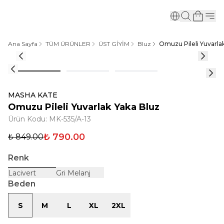
Ana Sayfa
TÜM ÜRÜNLER
ÜST GİYİM
Bluz
Omuzu Pileli Yuvarla
MASHA KATE
Omuzu Pileli Yuvarlak Yaka Bluz
Ürün Kodu
:
MK-535/A-13
₺ 790.00
₺ 849.00
Renk
Lacivert
Gri Melanj
Beden
S
M
L
XL
2XL