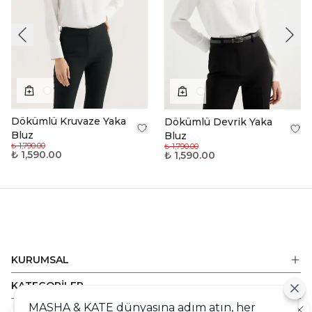
Dökümlü Kruvaze Yaka
Dökümlü Devrik Yaka
Bluz
Bluz
₺ 1,790.00
₺ 1,790.00
₺ 1,590.00
₺ 1,590.00
KURUMSAL
KATEGORİLER
MASHA & KATE dünyasına adım atın, her
ALIŞVERİŞ