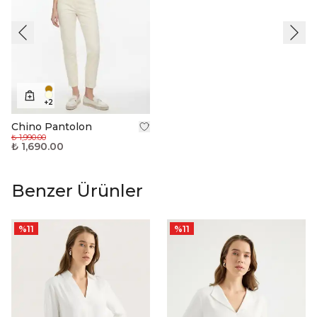
+
2
Chino Pantolon
₺ 1,990.00
₺ 1,690.00
Benzer Ürünler
%
11
%
11