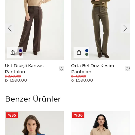
Üst Dikişli Kanvas
Orta Bel Düz Kesim
Pantolon
Pantolon
₺ 2,490.00
₺ 1,890.00
₺ 1,990.00
₺ 1,590.00
Benzer Ürünler
%
35
%
36