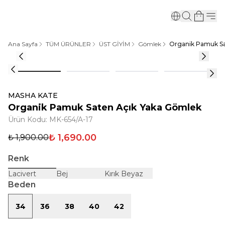
Ana Sayfa
TÜM ÜRÜNLER
ÜST GİYİM
Gömlek
Organik Pamuk Sa
MASHA KATE
Organik Pamuk Saten Açık Yaka Gömlek
Ürün Kodu
:
MK-654/A-17
₺ 1,690.00
₺ 1,900.00
Renk
Lacivert
Bej
Kırık Beyaz
Beden
34
36
38
40
42