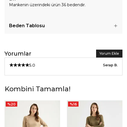
Mankenin üzerindeki ürün 36 bedendir.
Beden Tablosu
Yorumlar
Yorum Ekle
5.0
Serap
B.
Kombini Tamamla!
%
20
%
16