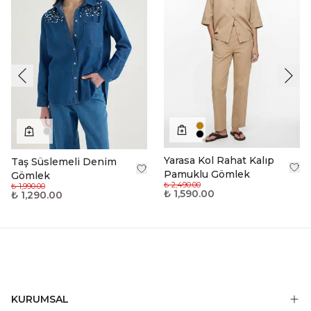
Yarasa Kol Rahat Kalıp
Taş Süslemeli Denim
Pamuklu Gömlek
Gömlek
₺ 2,490.00
₺ 1,990.00
₺ 1,590.00
₺ 1,290.00
KURUMSAL