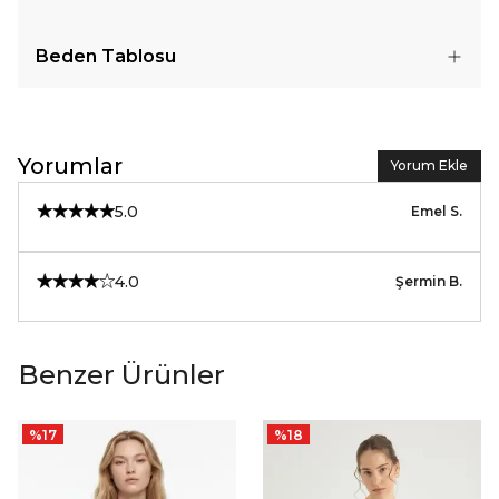
Beden Tablosu
Yorumlar
Yorum Ekle
5.0
Emel
S.
4.0
Şermin
B.
Benzer Ürünler
%
17
%
18