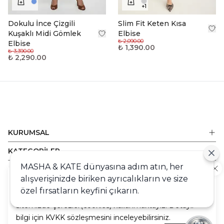
+
1
Dokulu İnce Çizgili
Slim Fit Keten Kısa
Kuşaklı Midi Gömlek
Elbise
₺ 2,090.00
Elbise
₺ 1,390.00
₺ 3,390.00
₺ 2,290.00
KURUMSAL
KATEGORİLER
MASHA & KATE dünyasına adım atın, her
ALIŞVERİŞ
alışverişinizde biriken ayrıcalıkların ve size
Cookie
DESTEK
özel fırsatların keyfini çıkarın.
Sizlere en iyi alışveriş deneyimini sunabilmek adına
sitemizde çerezler(cookies) kullanmaktayız. Detaylı
bilgi için KVKK sözleşmesini inceleyebilirsiniz.