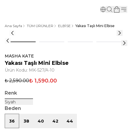
Ana Sayfa
TÜM ÜRÜNLER
ELBİSE
Yakası Taşlı Mini Elbise
MASHA KATE
Yakası Taşlı Mini Elbise
Ürün Kodu
:
MK-527/A-10
₺ 1,590.00
₺ 2,590.00
Renk
Siyah
Beden
36
38
40
42
44