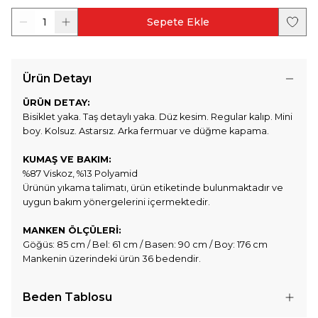
1
Sepete Ekle
Ürün Detayı
ÜRÜN DETAY:
Bisiklet yaka. Taş detaylı yaka. Düz kesim. Regular kalıp. Mini
boy. Kolsuz. Astarsız. Arka fermuar ve düğme kapama.
KUMAŞ VE BAKIM:
%87 Viskoz, %13 Polyamid
Ürünün yıkama talimatı, ürün etiketinde bulunmaktadır ve
uygun bakım yönergelerini içermektedir.
MANKEN ÖLÇÜLERİ:
Göğüs: 85 cm / Bel: 61 cm / Basen: 90 cm / Boy: 176 cm
Mankenin üzerindeki ürün 36 bedendir.
Beden Tablosu