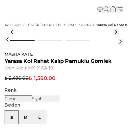
Ana Sayfa
TÜM ÜRÜNLER
ÜST GİYİM
Gömlek
Yarasa Kol Rahat 
MASHA KATE
Yarasa Kol Rahat Kalıp Pamuklu Gömlek
Ürün Kodu
:
MK-816/A-19
₺ 1,590.00
₺ 2,490.00
Renk
Camel
Siyah
Beden
S
M
L