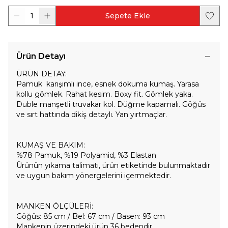
1
Sepete Ekle
Ürün Detayı
ÜRÜN DETAY:
Pamuk karışımlı ince, esnek dokuma kumaş. Yarasa
kollu gömlek. Rahat kesim. Boxy fit. Gömlek yaka.
Duble manşetli truvakar kol. Düğme kapamalı. Göğüs
ve sırt hattında dikiş detaylı. Yan yırtmaçlar.
KUMAŞ VE BAKIM:
%78 Pamuk, %19 Polyamid, %3 Elastan
Ürünün yıkama talimatı, ürün etiketinde bulunmaktadır
ve uygun bakım yönergelerini içermektedir.
MANKEN ÖLÇÜLERİ:
Göğüs: 85 cm / Bel: 67 cm / Basen: 93 cm
Mankenin üzerindeki ürün 36 bedendir.