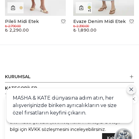
+
1
Pileli Midi Etek
Evaze Denim Midi Etek
₺ 2,790.00
₺ 2,390.00
₺ 2,290.00
₺ 1,890.00
KURUMSAL
KATEGORİLER
MASHA & KATE dünyasına adım atın, her
ALIŞVERİŞ
alışverişinizde biriken ayrıcalıkların ve size
Cookie
DESTEK
özel fırsatların keyfini çıkarın.
Sizlere en iyi alışveriş deneyimini sunabilmek adına
sitemizde çerezler(cookies) kullanmaktayız. Detaylı
bilgi için KVKK sözleşmesini inceleyebilirsiniz.
Kabul Et