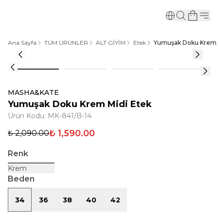
Ana Sayfa
TÜM ÜRÜNLER
ALT GİYİM
Etek
Yumuşak Doku Krem 
MASHA&KATE
Yumuşak Doku Krem Midi Etek
Ürün Kodu
:
MK-841/B-14
₺ 1,590.00
₺ 2,090.00
Renk
Krem
Beden
34
36
38
40
42