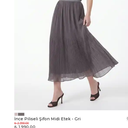
İnce Piliseli Şifon Midi Etek - Gri
₺ 2,390.00
₺ 1,990.00