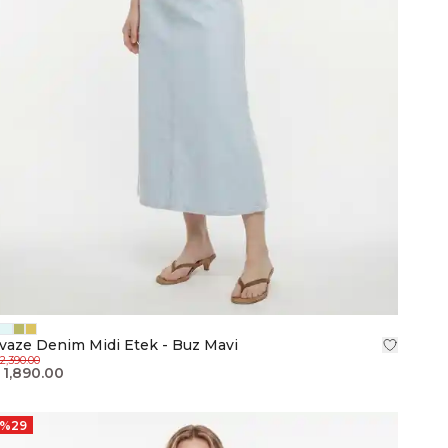
vaze Denim Midi Etek - Buz Mavi
2,390.00
 1,890.00
%
29