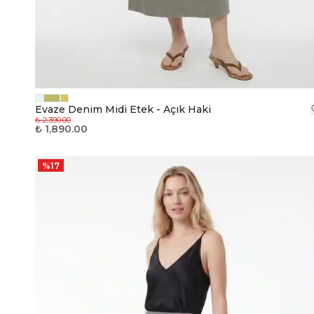
Evaze Denim Midi Etek - Açık Haki
₺ 2,390.00
₺ 1,890.00
%
17