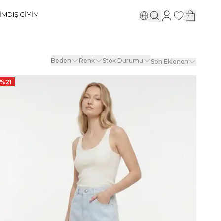
YİM
DIŞ GİYİM
Beden
Renk
Stok Durumu
Son Eklenen
%
21