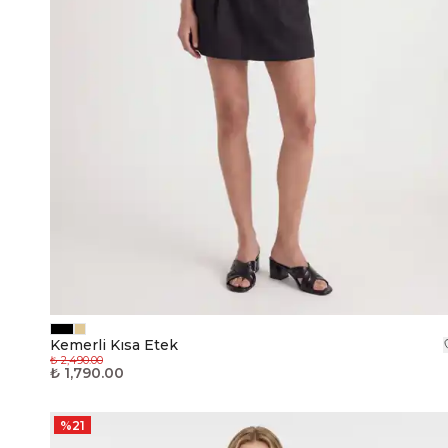
Kemerli Kısa Etek
₺ 2,490.00
₺ 1,790.00
%
21