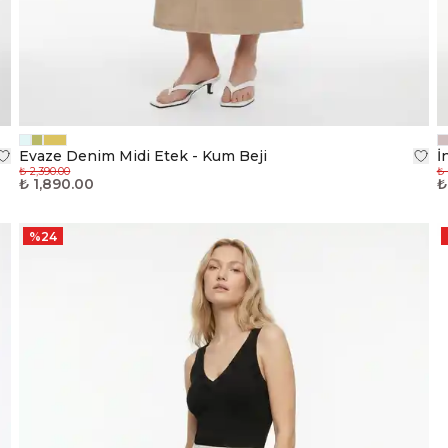
Evaze Denim Midi Etek - Kum Beji
İ
₺ 2,390.00
₺ 
₺ 1,890.00
₺
%
24