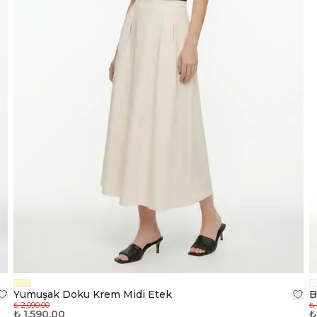
Yumuşak Doku Krem Midi Etek
B
₺ 2,090.00
₺ 
₺ 1,590.00
₺