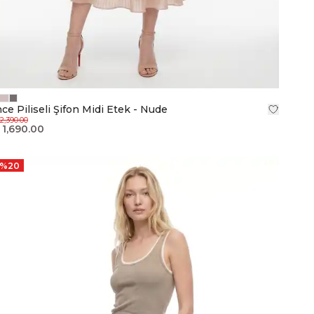
nce Piliseli Şifon Midi Etek - Nude
2,390.00
 1,690.00
%
20