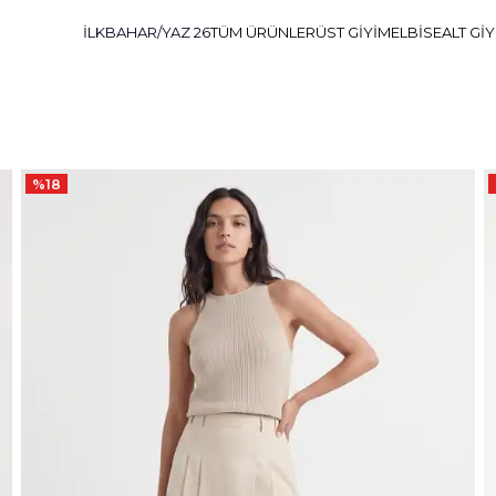
İLKBAHAR/YAZ 26
TÜM ÜRÜNLER
ÜST GİYİM
ELBİSE
ALT Gİ
%
18