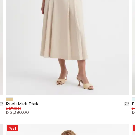
Pileli Midi Etek
E
₺ 2,790.00
₺ 
₺ 2,290.00
₺
%
21