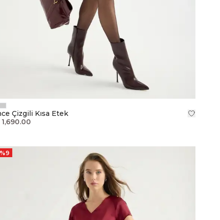
nce Çizgili Kısa Etek
 1,690.00
%
9