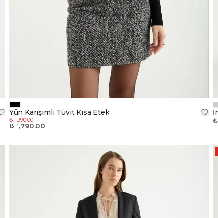
Yün Karışımlı Tüvit Kısa Etek
İ
₺ 1,990.00
₺
₺ 1,790.00