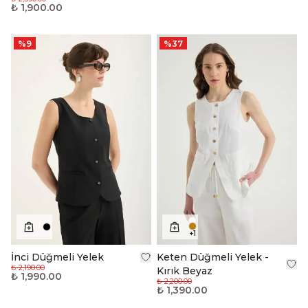
₺ 1,900.00
%
9
%
37
+
1
İnci Düğmeli Yelek
Keten Düğmeli Yelek -
₺ 2,190.00
Kırık Beyaz
₺ 1,990.00
₺ 2,200.00
₺ 1,390.00