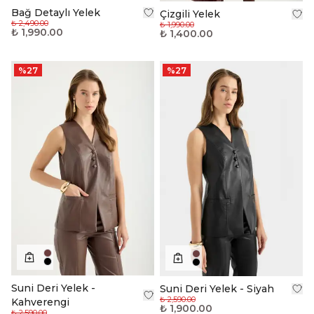
Bağ Detaylı Yelek
Çizgili Yelek
₺ 2,490.00
₺ 1,990.00
₺ 1,990.00
₺ 1,400.00
%
27
%
27
Suni Deri Yelek -
Suni Deri Yelek - Siyah
₺ 2,590.00
Kahverengi
₺ 1,900.00
₺ 2,590.00