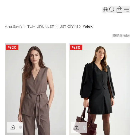
Ana Sayfa
TÜM ÜRÜNLER
ÜST GİYİM
Yelek
Filtreler
%
20
%
30