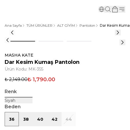
Ana Sayfa
TÜM ÜRÜNLER
ALT GİYİM
Pantolon
Dar Kesim Kuma
MASHA KATE
Dar Kesim Kumaş Pantolon
Ürün Kodu
:
MK-355
₺ 1,790.00
₺ 2,149.00
Renk
Siyah
Beden
36
38
40
42
44