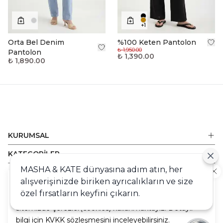
+
1
Orta Bel Denim
%100 Keten Pantolon
₺ 1,950.00
Pantolon
₺ 1,390.00
₺ 1,890.00
KURUMSAL
KATEGORİLER
MASHA & KATE dünyasına adım atın, her
ALIŞVERİŞ
alışverişinizde biriken ayrıcalıkların ve size
Cookie
DESTEK
özel fırsatların keyfini çıkarın.
Sizlere en iyi alışveriş deneyimini sunabilmek adına
sitemizde çerezler(cookies) kullanmaktayız. Detaylı
bilgi için KVKK sözleşmesini inceleyebilirsiniz.