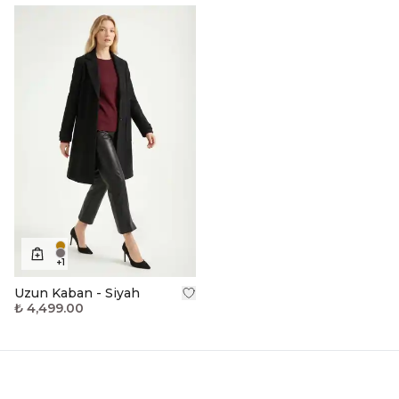
+
1
Uzun Kaban - Siyah
₺ 4,499.00