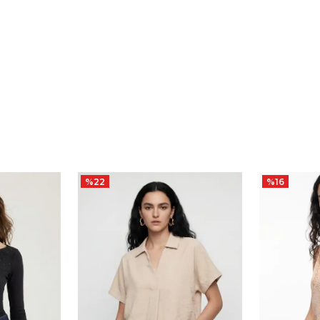
%
22
%
16