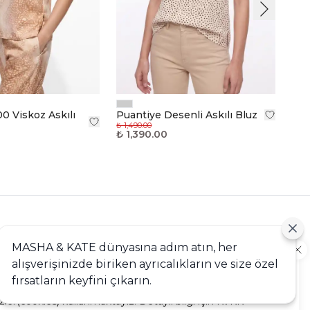
0 Viskoz Askılı
Puantiye Desenli Askılı Bluz
₺ 1,490.00
₺ 1,390.00
MASHA & KATE dünyasına adım atın, her
alışverişinizde biriken ayrıcalıkların ve size özel
kie
lan Sorular
fırsatların keyfini çıkarın.
ere en iyi alışveriş deneyimini sunabilmek adına sitemizde
ip
zler(cookies) kullanmaktayız. Detaylı bilgi için KVKK