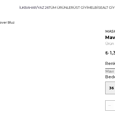
İLKBAHAR/YAZ 26
TÜM ÜRÜNLER
ÜST GİYİM
ELBİSE
ALT Gİ
pover Bluz
MAS
Mavi
Ürün
₺ 1,
Ren
Mavi
Bed
36