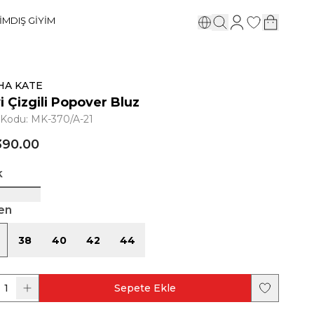
YİM
DIŞ GİYİM
HA KATE
 Çizgili Popover Bluz
 Kodu
:
MK-370/A-21
390.00
k
en
38
40
42
44
1
Sepete Ekle