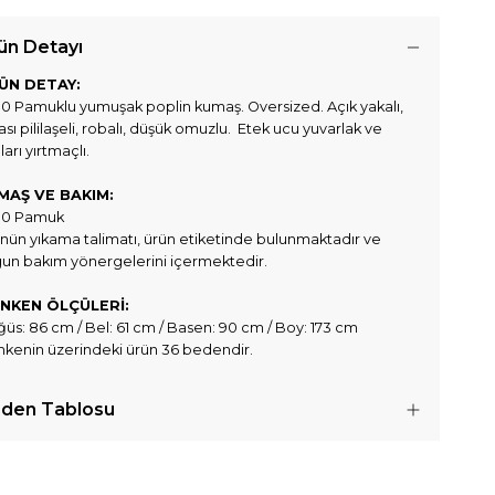
ün Detayı
ÜN DETAY:
0 Pamuklu yumuşak poplin kumaş. Oversized. Açık yakalı,
ası pililaşeli, robalı, düşük omuzlu. Etek ucu yuvarlak ve
ları yırtmaçlı.
MAŞ VE BAKIM:
00 Pamuk
nün yıkama talimatı, ürün etiketinde bulunmaktadır ve
un bakım yönergelerini içermektedir.
NKEN ÖLÇÜLERİ:
üs: 86 cm / Bel: 61 cm / Basen: 90 cm / Boy: 173 cm
kenin üzerindeki ürün 36 bedendir.
den Tablosu