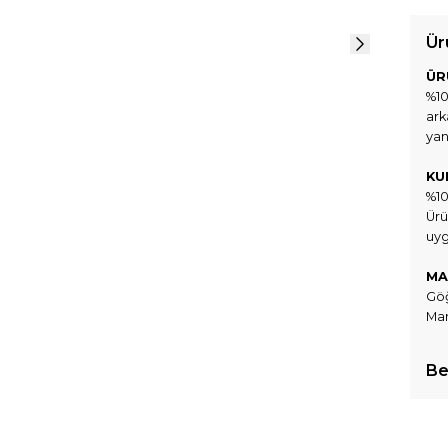
Ür
ÜR
%10
ark
yan
KU
%1
Ürü
uyg
MA
Göğ
Man
Be