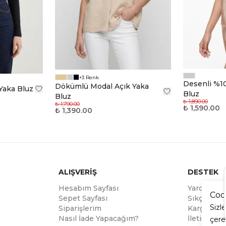
+3 Renk
Desenli %10
Dökümlü Modal Açık Yaka
Yaka Bluz
Bluz
Bluz
₺ 1,890.00
₺ 1,790.00
₺ 1,590.00
₺ 1,390.00
ALIŞVERİŞ
DESTEK
Hesabım Sayfası
Yardım
Coo
Sepet Sayfası
Sıkça Soru
Sizl
Siparişlerim
Kargo Tak
Nasıl İade Yapacağım?
İletişim
çere