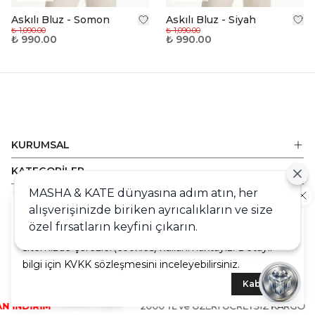
Askılı Bluz - Somon
Askılı Bluz - Siyah
₺ 1,090.00
₺ 1,090.00
₺ 990.00
₺ 990.00
KURUMSAL
KATEGORİLER
MASHA & KATE dünyasına adım atın, her
ALIŞVERİŞ
alışverişinizde biriken ayrıcalıkların ve size
Cookie
DESTEK
özel fırsatların keyfini çıkarın.
Sizlere en iyi alışveriş deneyimini sunabilmek adına
sitemizde çerezler(cookies) kullanmaktayız. Detaylı
bilgi için KVKK sözleşmesini inceleyebilirsiniz.
Kabul Et
Copyright
| Reliefers Digital
N İNDİRİM
2000 TL ve ÜZERİ ÜCRETSİZ KARGO