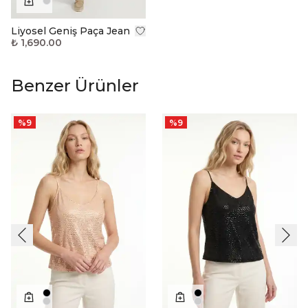
Liyosel Geniş Paça Jean
₺ 1,690.00
Benzer Ürünler
%
9
%
9