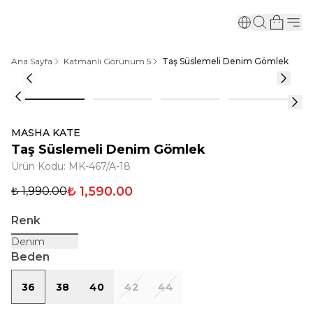
Ana Sayfa
Katmanlı Görünüm 5
Taş Süslemeli Denim Gömlek
MASHA KATE
Taş Süslemeli Denim Gömlek
Ürün Kodu
:
MK-467/A-18
₺ 1,590.00
₺ 1,990.00
Renk
Denim
Beden
36
38
40
42
44