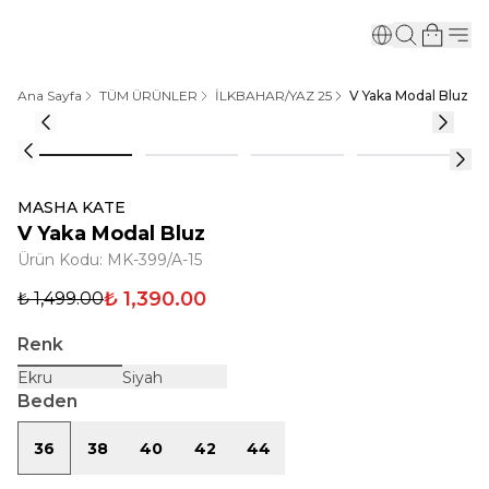
Ana Sayfa
TÜM ÜRÜNLER
İLKBAHAR/YAZ 25
V Yaka Modal Bluz
MASHA KATE
V Yaka Modal Bluz
Ürün Kodu
:
MK-399/A-15
₺ 1,390.00
₺ 1,499.00
Renk
Ekru
Siyah
Beden
36
38
40
42
44