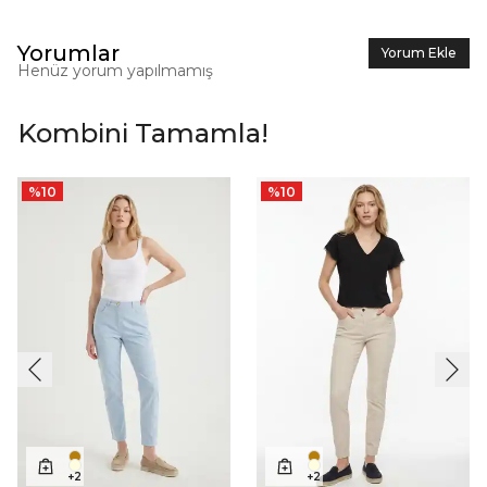
Yorumlar
Yorum Ekle
Henüz yorum yapılmamış
Kombini Tamamla!
%
10
%
10
+
2
+
2